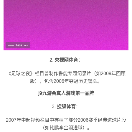
2.
央视网体育
：
《足球之夜》栏目曾制作鲁能专题纪录片（如2009年回顾
版），包含2006年夺冠历史镜头。
j9九游会真人游戏第一品牌
3.
搜狐体育
：
2007年中超视频栏目中存档了部分2006赛季经典进球片段
（如韩鹏李金羽进球）。