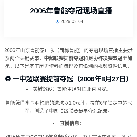
2006年鲁能夺冠现场直播
2026-02-04
2006年山东鲁能泰山队（简称鲁能）的夺冠现场直播主要涉
及两个关键赛事：
中超联赛提前夺冠
和
足协杯决赛双冠王加
冕
。以下是基于历史资料的梳理及可追溯的视频资源信息：
⚽ 一中超联赛提前夺冠（2006年8月27日）
关键战役
：鲁能主场对阵北京国安。
鲁能凭借李金羽韩鹏的进球以1:0获胜，提前6轮锁定中超冠
军，创造了中国顶级联赛最早夺冠纪录。
直播信息
：