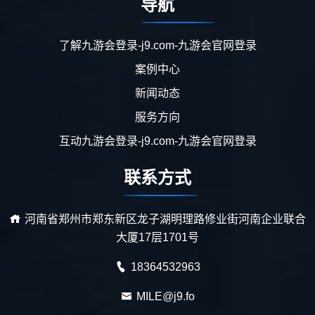
导航
了解九游会登录-j9.com-九游会官网登录
案例中心
新闻动态
服务方向
互动九游会登录-j9.com-九游会官网登录
联系方式
河南省郑州市郑东新区龙子湖明理路修业街河南企业联合
大厦17层1701号
18364532963
MILE@j9.fo